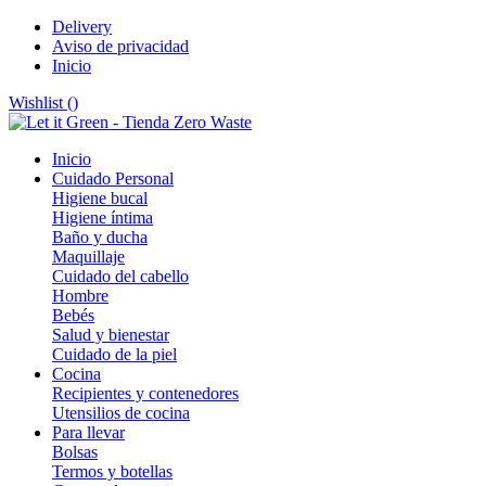
Delivery
Aviso de privacidad
Inicio
Wishlist (
)
Inicio
Cuidado Personal
Higiene bucal
Higiene íntima
Baño y ducha
Maquillaje
Cuidado del cabello
Hombre
Bebés
Salud y bienestar
Cuidado de la piel
Cocina
Recipientes y contenedores
Utensilios de cocina
Para llevar
Bolsas
Termos y botellas