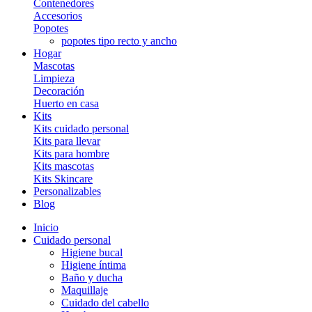
Contenedores
Accesorios
Popotes
popotes tipo recto y ancho
Hogar
Mascotas
Limpieza
Decoración
Huerto en casa
Kits
Kits cuidado personal
Kits para llevar
Kits para hombre
Kits mascotas
Kits Skincare
Personalizables
Blog
Inicio
Cuidado personal
Higiene bucal
Higiene íntima
Baño y ducha
Maquillaje
Cuidado del cabello