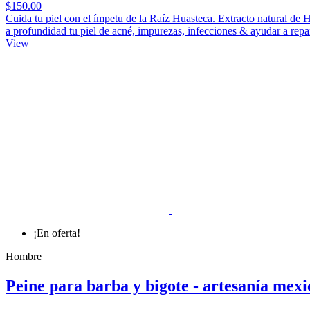
$150.00
Cuida tu piel con el ímpetu de la Raíz Huasteca. Extracto natural
a profundidad tu piel de acné, impurezas, infecciones & ayudar a repa
View
¡En oferta!
Hombre
Peine para barba y bigote - artesanía mex