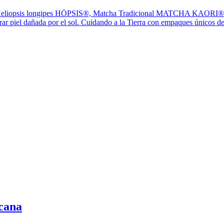
 de Heliopsis longipes HÖPSIS®, Matcha Tradicional MATCHA KAORI® y
rar piel dañada por el sol. Cuidando a la Tierra con empaques únicos de
icana