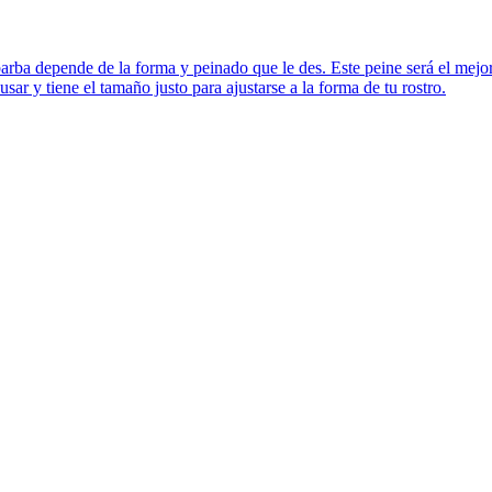
a barba depende de la forma y peinado que le des. Este peine será el m
 y tiene el tamaño justo para ajustarse a la forma de tu rostro.