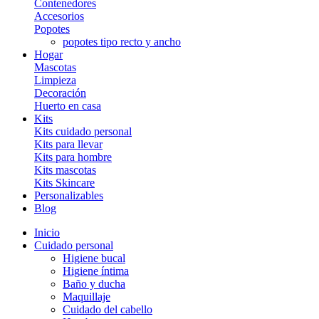
Contenedores
Accesorios
Popotes
popotes tipo recto y ancho
Hogar
Mascotas
Limpieza
Decoración
Huerto en casa
Kits
Kits cuidado personal
Kits para llevar
Kits para hombre
Kits mascotas
Kits Skincare
Personalizables
Blog
Inicio
Cuidado personal
Higiene bucal
Higiene íntima
Baño y ducha
Maquillaje
Cuidado del cabello