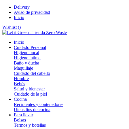
Delivery
Aviso de privacidad
Inicio
Wishlist (
)
Inicio
Cuidado Personal
Higiene bucal
Higiene íntima
Baño y ducha
Maquillaje
Cuidado del cabello
Hombre
Bebés
Salud y bienestar
Cuidado de la piel
Cocina
Recipientes y contenedores
Utensilios de cocina
Para llevar
Bolsas
Termos y botellas