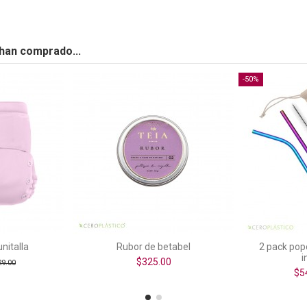
han comprado...
-50%
nitalla
Rubor de betabel
2 pack pop
i
$325.00
29.00
$5