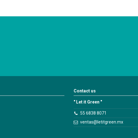
Contact us
" Let it Green "
55 6838 8071
ventas@letitgreen.mx