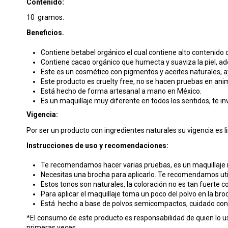
Contenido:
10 gramos.
Beneficios.
Contiene betabel orgánico el cual contiene alto contenido 
Contiene cacao orgánico que humecta y suaviza la piel, a
Este es un cosmético con pigmentos y aceites naturales, ay
Este producto es cruelty free, no se hacen pruebas en ani
Está hecho de forma artesanal a mano en México.
Es un maquillaje muy diferente en todos los sentidos, te in
Vigencia:
Por ser un producto con ingredientes naturales su vigencia es l
Instrucciones de uso y recomendaciones:
Te recomendamos hacer varias pruebas, es un maquillaje m
Necesitas una brocha para aplicarlo. Te recomendamos uti
Estos tonos son naturales, la coloración no es tan fuerte c
Para aplicar el maquillaje toma un poco del polvo en la broc
Está hecho a base de polvos semicompactos, cuidado con lo
*El consumo de este producto es responsabilidad de quien lo u
primeras veces.