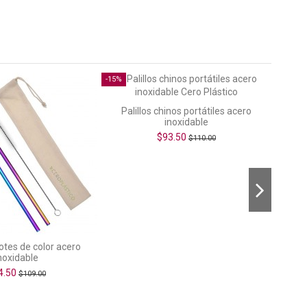
-15%
-35%
Palillos chinos portátiles acero
inoxidable
$93.50
$110.00
otes de color acero
3 pac
noxidable
4.50
$109.00