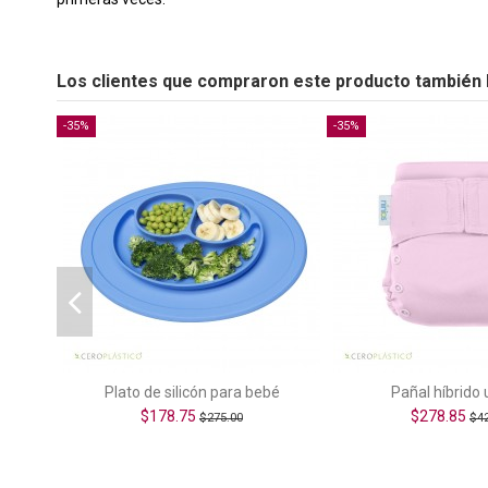
Los clientes que compraron este producto también 
-35%
-35%
Plato de silicón para bebé
Pañal híbrido u
$178.75
$278.85
$275.00
$4