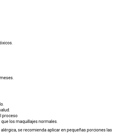
óxicos.
6 meses.
.
do.
salud.
el proceso
 que los maquillajes normales.
 alérgica, se recomienda aplicar en pequeñas porciones las