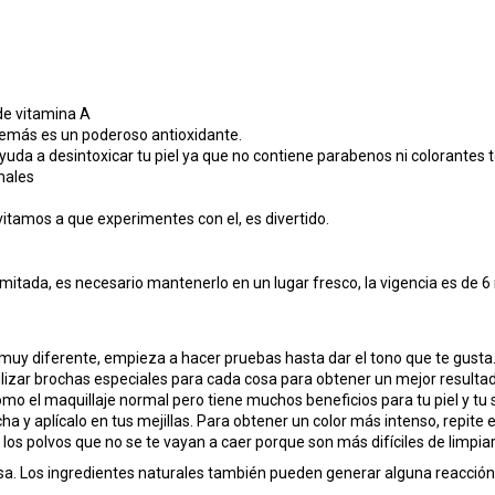
de vitamina A
demás es un poderoso antioxidante.
uda a desintoxicar tu piel ya que no contiene parabenos ni colorantes t
males
vitamos a que experimentes con el, es divertido.
imitada, es necesario mantenerlo en un lugar fresco, la vigencia es de 
uy diferente, empieza a hacer pruebas hasta dar el tono que te gusta
lizar brochas especiales para cada cosa para obtener un mejor resulta
omo el maquillaje normal pero tiene muchos beneficios para tu piel y tu 
ha y aplícalo en tus mejillas. Para obtener un color más intenso, repite 
s polvos que no se te vayan a caer porque son más difíciles de limpiar
sa. Los ingredientes naturales también pueden generar alguna reacción