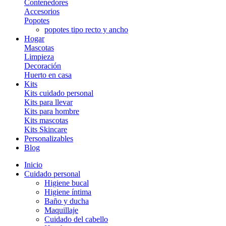
Contenedores
Accesorios
Popotes
popotes tipo recto y ancho
Hogar
Mascotas
Limpieza
Decoración
Huerto en casa
Kits
Kits cuidado personal
Kits para llevar
Kits para hombre
Kits mascotas
Kits Skincare
Personalizables
Blog
Inicio
Cuidado personal
Higiene bucal
Higiene íntima
Baño y ducha
Maquillaje
Cuidado del cabello