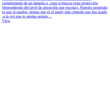
complemento de un tampón o copa si buscas extra protección
(dependiendo del nivel de absorción que escojas). Nuestro propósito
es que al usarlos, sientas que es el panty más cómodo que has usado
-a la vez que te sientas segura,...
View