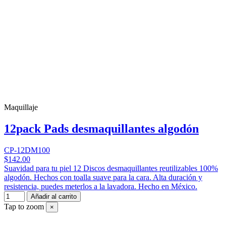
Maquillaje
12pack Pads desmaquillantes algodón
CP-12DM100
$142.00
Suavidad para tu piel 12 Discos desmaquillantes reutilizables 100%
algodón. Hechos con toalla suave para la cara. Alta duración y
resistencia, puedes meterlos a la lavadora. Hecho en México.
Añadir al carrito
Tap to zoom
×