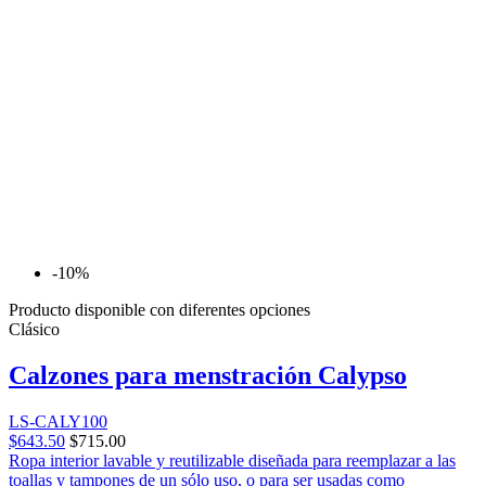
-10%
Producto disponible con diferentes opciones
Clásico
Calzones para menstración Calypso
LS-CALY100
$643.50
$715.00
Ropa interior lavable y reutilizable diseñada para reemplazar a las
toallas y tampones de un sólo uso, o para ser usadas como