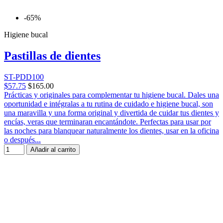
-65%
Higiene bucal
Pastillas de dientes
ST-PDD100
$57.75
$165.00
Prácticas y originales para complementar tu higiene bucal. Dales una
oportunidad e intégralas a tu rutina de cuidado e higiene bucal, son
una maravilla y una forma original y divertida de cuidar tus dientes y
encías, veras que terminaran encantándote. Perfectas para usar por
las noches para blanquear naturalmente los dientes, usar en la oficina
o después...
Añadir al carrito