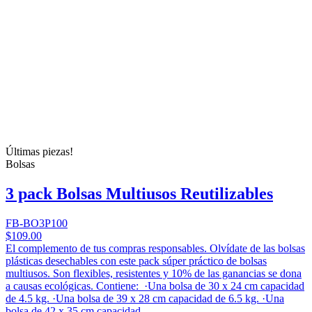
Últimas piezas!
Bolsas
3 pack Bolsas Multiusos Reutilizables
FB-BO3P100
$109.00
El complemento de tus compras responsables. Olvídate de las bolsas
plásticas desechables con este pack súper práctico de bolsas
multiusos. Son flexibles, resistentes y 10% de las ganancias se dona
a causas ecológicas. Contiene: ·Una bolsa de 30 x 24 cm capacidad
de 4.5 kg. ·Una bolsa de 39 x 28 cm capacidad de 6.5 kg. ·Una
bolsa de 42 x 35 cm capacidad...