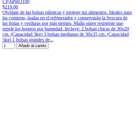
CP-6PBO100
$219.00
Olvídate de las bolsas plásticas y protege tus alimentos. Ideales para
las compras, úsalas en el refrigerador y conservarán la frescura de
las frutas y verduras por más tiempo. Malla súper resistente que
repele los hongos por humedad. Incluye: 2 bolsas chicas de 30x20
cm. (Capacidad 3kg) 3 bolsas medianas de 30x35 cm. (Capacidad
5kg) 1 bolsas grandes de...
Añadir al carrito