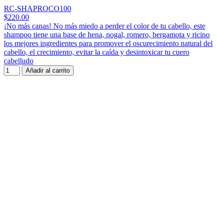
RC-SHAPROCO100
$220.00
¡No más canas! No más miedo a perder el color de tu cabello, este
shampoo tiene una base de hena, nogal, romero, bergamota y ricino
los mejores ingredientes para promover el oscurecimiento natural del
cabello, el crecimiento, evitar la caída y desintoxicar tu cuero
cabelludo
Añadir al carrito