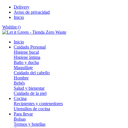
Delivery
Aviso de privacidad
Inicio
Wishlist (
)
Inicio
Cuidado Personal
Higiene bucal
Higiene íntima
Baño y ducha
Maquillaje
Cuidado del cabello
Hombre
Bebés
Salud y bienestar
Cuidado de la piel
Cocina
Recipientes y contenedores
Utensilios de cocina
Para llevar
Bolsas
Termos y botellas