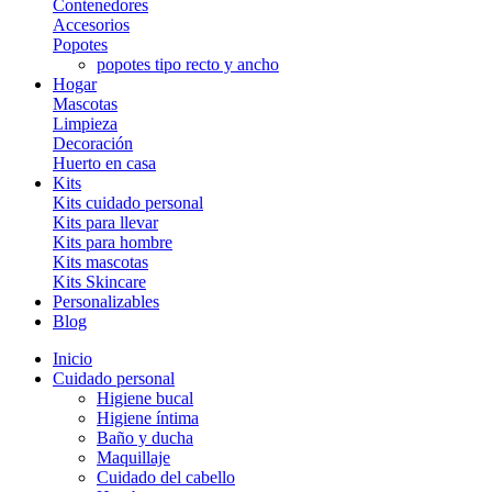
Contenedores
Accesorios
Popotes
popotes tipo recto y ancho
Hogar
Mascotas
Limpieza
Decoración
Huerto en casa
Kits
Kits cuidado personal
Kits para llevar
Kits para hombre
Kits mascotas
Kits Skincare
Personalizables
Blog
Inicio
Cuidado personal
Higiene bucal
Higiene íntima
Baño y ducha
Maquillaje
Cuidado del cabello