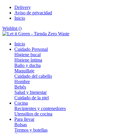
Delivery
Aviso de privacidad
Inicio
Wishlist (
)
Inicio
Cuidado Personal
Higiene bucal
Higiene íntima
Baño y ducha
Maquillaje
Cuidado del cabello
Hombre
Bebés
Salud y bienestar
Cuidado de la piel
Cocina
Recipientes y contenedores
Utensilios de cocina
Para llevar
Bolsas
Termos y botellas