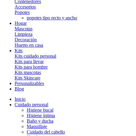
Contenedores
Accesorios
Popotes
popotes tipo recto y ancho
Hogar
Mascotas
Limpieza
Decoración
Huerto en casa
Kits
Kits cuidado personal
Kits para llevar
Kits para hombre
Kits mascotas
Kits Skincare
Personalizables
Blog
Inicio
Cuidado personal
Higiene bucal
Higiene íntima
Baño y ducha
Maquillaje
Cuidado del cabello