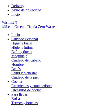
Delivery
Aviso de privacidad
Inicio
Wishlist (
)
Inicio
Cuidado Personal
Higiene bucal
Higiene íntima
Baño y ducha
Maquillaje
Cuidado del cabello
Hombre
Bebés
Salud y bienestar
Cuidado de la piel
Cocina
Recipientes y contenedores
Utensilios de cocina
Para llevar
Bolsas
Termos y botellas